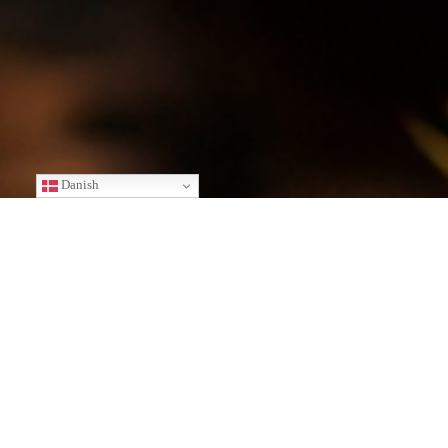
Danish
Souschef søges til Hvedholm
Slotshotel
Vi søger en person, som kan stå for den daglige drift i
restauranten samt hjælpe med afvikling af selskaber og